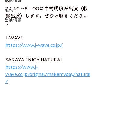
掲載情報
談。
7：40～8：00に中村明珍が出演（収
配信
録出演）します。ぜひお聴きください
出演情報
♪ 
J-WAVE
https://www.j-wave.co.jp/
SARAYA ENJOY NATURAL
https://www.j-
wave.co.jp/original/makemyday/natural
/