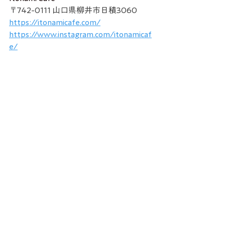
〒742-0111 山口県柳井市日積3060
https://itonamicafe.com/
https://www.instagram.com/itonamicaf
e/