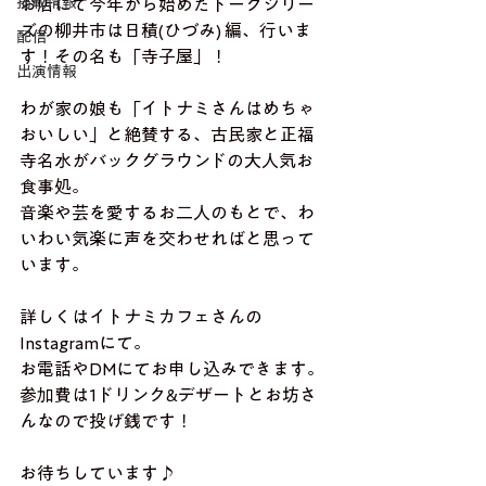
掲載情報
お店にて今年から始めたトークシリー
ズの柳井市は日積(ひづみ) 編、行いま
配信
す！その名も「寺子屋」！
出演情報
わが家の娘も「イトナミさんはめちゃ
おいしい」と絶賛する、古民家と正福
寺名水がバックグラウンドの大人気お
食事処。
音楽や芸を愛するお二人のもとで、わ
いわい気楽に声を交わせればと思って
います。
詳しくはイトナミカフェさんの
Instagramにて。
お電話やDMにてお申し込みできます。
参加費は1ドリンク&デザートとお坊さ
んなので投げ銭です！
お待ちしています♪