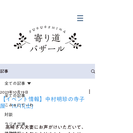
記事
全ての記事
2023年10月19日
全ての記事
【イベント情報】中村明珍の寺子
屋 11/11(土)
こみゅにてぃわ
対談
ラジオ出演
高崎さん夫妻にお声がけいただいて、